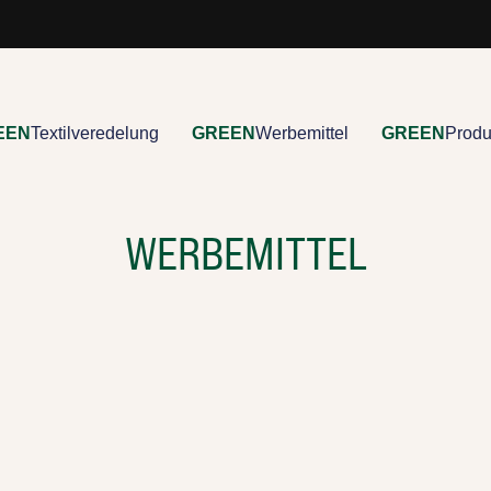
EEN
Textilveredelung
GREEN
Werbemittel
GREEN
Produ
WERBEMITTEL