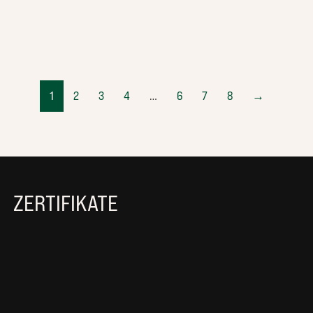
1
2
3
4
…
6
7
8
→
ZERTIFIKATE