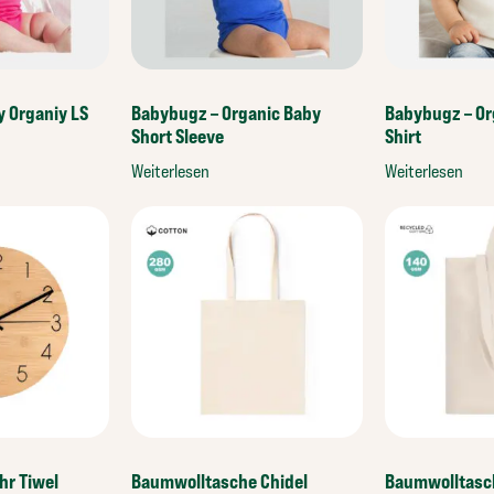
 Organiy LS
Babybugz – Organic Baby
Babybugz – Or
Short Sleeve
Shirt
Weiterlesen
Weiterlesen
r Tiwel
Baumwolltasche Chidel
Baumwolltasch