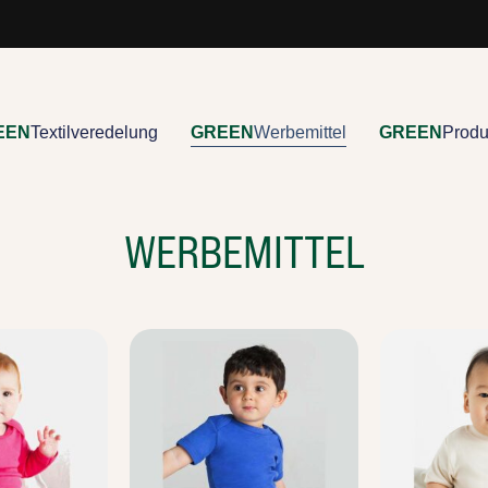
EEN
Textilveredelung
GREEN
Werbemittel
GREEN
Produ
WERBEMITTEL