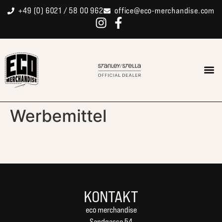
Inhalt
+49 (0) 6021 / 58 00 962
office@eco-merchandise.com
springen
Werbemittel
KONTAKT
eco merchandise
Sandgasse 54